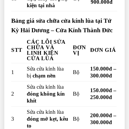
900.000đ
kiện tại nhà
Bảng giá sửa chữa cửa kính lùa tại Tứ
Kỳ Hải Dương – Cửa Kính Thành Đức
CÁC LỖI SỬA
CHỮA VÀ
ĐƠN
STT
ĐƠN GIÁ
LINH KIỆN
VỊ
CỬA LÙA
Sửa cửa kính lùa
150.000đ –
1
Bộ
bị
chạm nền
300.000đ
Sửa cửa kính lùa
150.000đ –
2
đóng không kín
Bộ
250.000đ
khít
Sửa cửa kính lùa
200.000đ –
3
đóng mở kẹt, kêu
Bộ
300.000đ
to