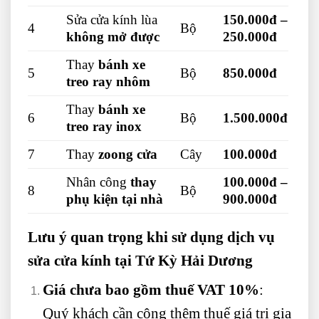
Sửa cửa kính lùa
150.000đ –
4
Bộ
không mở được
250.000đ
Thay
bánh xe
5
Bộ
850.000đ
treo ray nhôm
Thay
bánh xe
6
Bộ
1.500.000đ
treo ray inox
7
Thay
zoong cửa
Cây
100.000đ
Nhân công
thay
100.000đ –
8
Bộ
phụ kiện tại nhà
900.000đ
Lưu ý quan trọng khi sử dụng dịch vụ
sửa cửa kính tại Tứ Kỳ Hải Dương
Giá chưa bao gồm thuế VAT 10%
:
Quý khách cần cộng thêm thuế giá trị gia