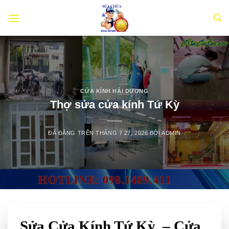
Chuyển
đến
nội
dung
CỬA KÍNH HẢI DƯƠNG
Thợ sửa cửa kính Tứ Kỳ
ĐÃ ĐĂNG TRÊN
THÁNG 7 27, 2026
BỞI
ADMIN
Sửa Cửa Kính Tứ Kỳ – Cửa