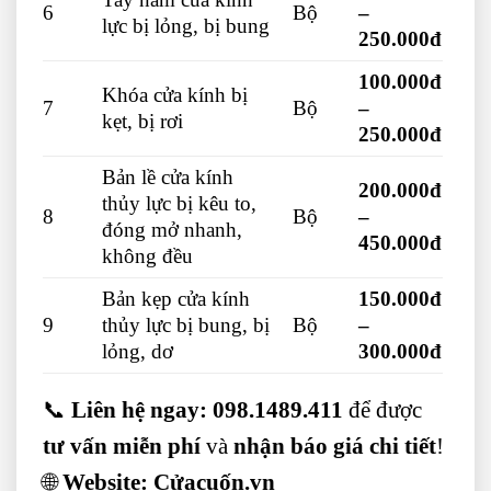
6
Bộ
–
lực bị lỏng, bị bung
250.000đ
100.000đ
Khóa cửa kính bị
7
Bộ
–
kẹt, bị rơi
250.000đ
Bản lề cửa kính
200.000đ
thủy lực bị kêu to,
8
Bộ
–
đóng mở nhanh,
450.000đ
không đều
Bản kẹp cửa kính
150.000đ
9
thủy lực bị bung, bị
Bộ
–
lỏng, dơ
300.000đ
📞
Liên hệ ngay:
098.1489.411
để được
tư vấn miễn phí
và
nhận báo giá chi tiết
!
🌐
Website:
Cửacuốn.vn