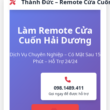
Thành Đức – Remote Cửa Cuố
Làm Remote Cửa
Cuốn Hải Dương
Dịch Vụ Chuyên Nghiệp – Có Mặt Sau 15
Phút – Hỗ Trợ 24/24
098.1489.411
Gọi ngay để được hỗ trợ