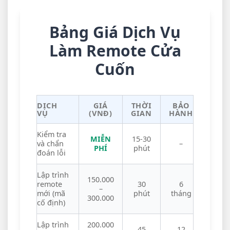
Bảng Giá Dịch Vụ
Làm Remote Cửa
Cuốn
DỊCH
GIÁ
THỜI
BẢO
VỤ
(VNĐ)
GIAN
HÀNH
Kiểm tra
MIỄN
15-30
và chẩn
–
PHÍ
phút
đoán lỗi
Lập trình
150.000
remote
30
6
–
mới (mã
phút
tháng
300.000
cố định)
Lập trình
200.000
45
12