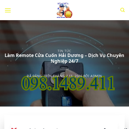
Chuyển
đến
nội
dung
TIN TỨC
Làm Remote Cửa Cuốn Hải Dương – Dịch Vụ Chuyên
Nghiệp 24/7
ĐÃ ĐĂNG TRÊN
THÁNG 7 13, 2026
BỞI
ADMIN