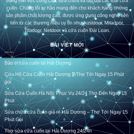
trong lĩnh vực cung cấp, sửa chữa và lắp đặt các loại cửa
cuốn. Chúng tôi tự hào mang đến cho khách hàng những
sản phẩm chất lượng cao, được ứng dụng công nghệ tiên
tiến từ các thương hiệu uy tín như Austdoor, Mitadoor,
Titadoor, Netdoor và cửa cuốn Đài Loan.
BÀI VIẾT MỚI
Bảo trì cửa cuốn tại Hải Dương
Cứu Hộ Cửa Cuốn Hải Dương 🎖️ Thợ Tới Ngay 15 Phút
gọi
Sửa Cửa Cuốn Hà Nội: Phục Vụ 24/24 Thợ Đến Ngay 15
Phút
Sửa chữa cửa cuốn giá rẻ Hải Dương – Thợ Tới Ngay 15
Phút Gọi
Thợ sửa cửa cuốn tại Hải Dương 24/24h