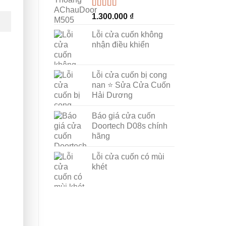
Được xếp
1.300.000
₫
hạng
5.00
5
sao
Lỗi cửa cuốn không
nhận điều khiển
Lỗi cửa cuốn bị cong
nan ⭐ Sửa Cửa Cuốn
Hải Dương
Báo giá cửa cuốn
Doortech D08s chính
hãng
Lỗi cửa cuốn có mùi
.
khét