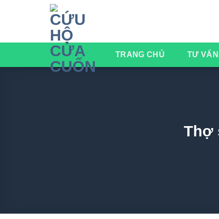
Chuyển
đến
nội
dung
TRANG CHỦ
TƯ VẤN
Thợ 