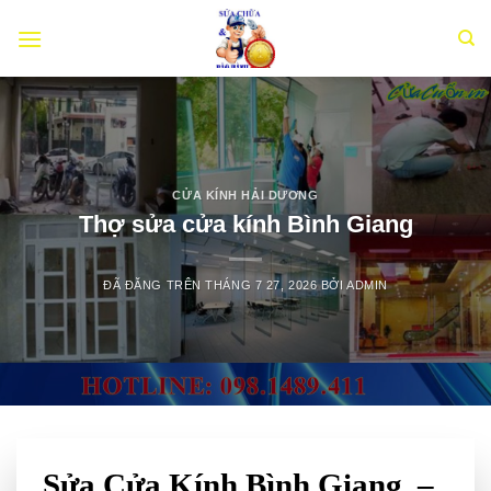
Chuyển
đến
nội
dung
CỬA KÍNH HẢI DƯƠNG
Thợ sửa cửa kính Bình Giang
ĐÃ ĐĂNG TRÊN
THÁNG 7 27, 2026
BỞI
ADMIN
Sửa Cửa Kính Bình Giang –