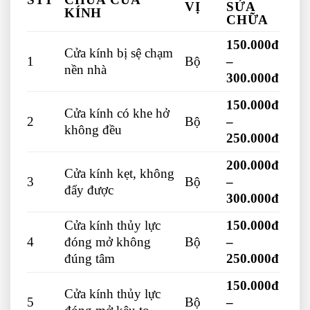
VỊ
SỬA
KÍNH
CHỮA
150.000đ
Cửa kính bị sệ chạm
1
Bộ
–
nền nhà
300.000đ
150.000đ
Cửa kính có khe hở
2
Bộ
–
không đều
250.000đ
200.000đ
Cửa kính kẹt, không
3
Bộ
–
đẩy được
300.000đ
Cửa kính thủy lực
150.000đ
4
đóng mở không
Bộ
–
đúng tâm
250.000đ
150.000đ
Cửa kính thủy lực
5
Bộ
–