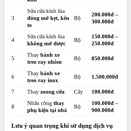
Sửa cửa kính lùa
200.000đ –
3
đóng mở kẹt, kêu
Bộ
300.000đ
to
Sửa cửa kính lùa
150.000đ –
4
Bộ
không mở được
250.000đ
Thay
bánh xe
5
Bộ
850.000đ
treo ray nhôm
Thay
bánh xe
6
Bộ
1.500.000đ
treo ray inox
7
Thay
zoong cửa
Cây
100.000đ
Nhân công
thay
100.000đ –
8
Bộ
phụ kiện tại nhà
900.000đ
Lưu ý quan trọng khi sử dụng dịch vụ