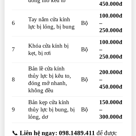
đóng mở kêu to
450.000đ
100.000đ
Tay nắm cửa kính
6
Bộ
–
lực bị lỏng, bị bung
250.000đ
100.000đ
Khóa cửa kính bị
7
Bộ
–
kẹt, bị rơi
250.000đ
Bản lề cửa kính
200.000đ
thủy lực bị kêu to,
8
Bộ
–
đóng mở nhanh,
450.000đ
không đều
Bản kẹp cửa kính
150.000đ
9
thủy lực bị bung, bị
Bộ
–
lỏng, dơ
300.000đ
📞
Liên hệ ngay:
098.1489.411
để được