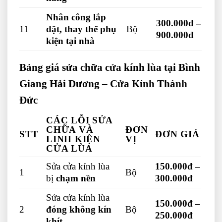
Nhân công lắp
300.000đ –
11
đặt, thay thế phụ
Bộ
900.000đ
kiện tại nhà
Bảng giá sửa chữa cửa kính lùa tại Bình
Giang Hải Dương – Cửa Kính Thành
Đức
CÁC LỖI SỬA
CHỮA VÀ
ĐƠN
STT
ĐƠN GIÁ
LINH KIỆN
VỊ
CỬA LÙA
Sửa cửa kính lùa
150.000đ –
1
Bộ
bị
chạm nền
300.000đ
Sửa cửa kính lùa
150.000đ –
2
đóng không kín
Bộ
250.000đ
khít