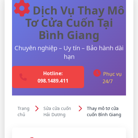
Dịch Vụ Thay Mô
Tơ Cửa Cuốn Tại
Bình Giang
Chuyên nghiệp – Uy tín – Bảo hành dài
hạn
Hotline:
Phục vụ
098.1489.411
24/7
Trang
Sửa cửa cuốn
Thay mô tơ cửa
chủ
Hải Dương
cuốn Bình Giang