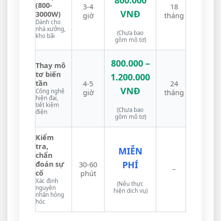
(800-
3-4
18
VNĐ
3000W)
giờ
tháng
Dành cho
nhà xưởng,
(Chưa bao
kho bãi
gồm mô tơ)
800.000 –
Thay mô
tơ biến
1.200.000
tần
4-5
24
VNĐ
Công nghệ
giờ
tháng
hiện đại,
tiết kiệm
(Chưa bao
điện
gồm mô tơ)
Kiểm
tra,
MIỄN
chẩn
PHÍ
đoán sự
30-60
–
cố
phút
Xác định
(Nếu thực
nguyên
hiện dịch vụ)
nhân hỏng
hóc