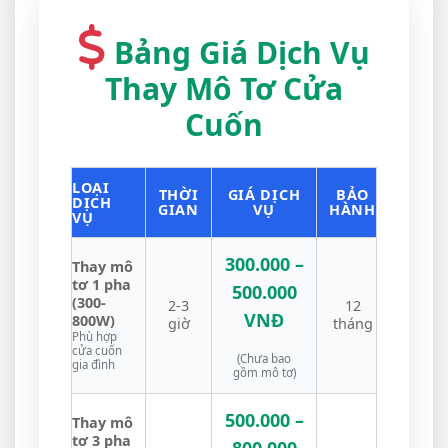
Bảng Giá Dịch Vụ
Thay Mô Tơ Cửa
Cuốn
LOẠI
THỜI
GIÁ DỊCH
BẢO
DỊCH
GIAN
VỤ
HÀNH
VỤ
300.000 –
Thay mô
tơ 1 pha
500.000
(300-
2-3
12
VNĐ
800W)
giờ
tháng
Phù hợp
cửa cuốn
(Chưa bao
gia đình
gồm mô tơ)
500.000 –
Thay mô
tơ 3 pha
800.000