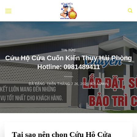
Chuyển
đến
nội
dung
TIN TỨC
Cứu Hộ Cửa Cuốn Kiến Thụy Hải Phòng
Hotline: 0981489411
ĐÃ ĐĂNG TRÊN
THÁNG 7 26, 2026
BỞI
ADMIN
Tại sao nên chọn Cứu Hộ Cửa