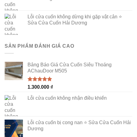
Lỗi cửa cuốn không dừng khi gặp vật cản ⭐
Sửa Cửa Cuốn Hải Dương
SẢN PHẨM ĐÁNH GIÁ CAO
Bảng Báo Giá Cửa Cuốn Siêu Thoáng
AChauDoor M505
Được xếp
1.300.000
₫
hạng
5.00
5 sao
Lỗi cửa cuốn không nhận điều khiển
Lỗi cửa cuốn bị cong nan ⭐ Sửa Cửa Cuốn Hải
Dương