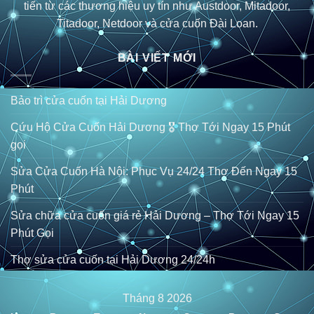
tiến từ các thương hiệu uy tín như Austdoor, Mitadoor,
Titadoor, Netdoor và cửa cuốn Đài Loan.
BÀI VIẾT MỚI
Bảo trì cửa cuốn tại Hải Dương
Cứu Hộ Cửa Cuốn Hải Dương 🎖️ Thợ Tới Ngay 15 Phút
gọi
Sửa Cửa Cuốn Hà Nội: Phục Vụ 24/24 Thợ Đến Ngay 15
Phút
Sửa chữa cửa cuốn giá rẻ Hải Dương – Thợ Tới Ngay 15
Phút Gọi
Thợ sửa cửa cuốn tại Hải Dương 24/24h
Tháng 8 2026