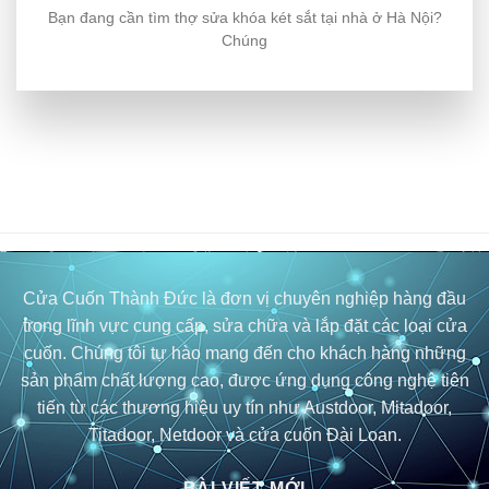
Bạn đang cần tìm thợ sửa khóa két sắt tại nhà ở Hà Nội?
Chúng
Cửa Cuốn Thành Đức là đơn vị chuyên nghiệp hàng đầu
trong lĩnh vực cung cấp, sửa chữa và lắp đặt các loại cửa
cuốn. Chúng tôi tự hào mang đến cho khách hàng những
sản phẩm chất lượng cao, được ứng dụng công nghệ tiên
tiến từ các thương hiệu uy tín như Austdoor, Mitadoor,
Titadoor, Netdoor và cửa cuốn Đài Loan.
BÀI VIẾT MỚI