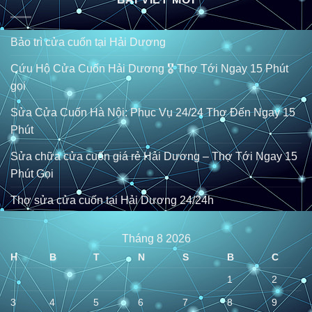
Bảo trì cửa cuốn tại Hải Dương
Cứu Hộ Cửa Cuốn Hải Dương 🎖️ Thợ Tới Ngay 15 Phút
gọi
Sửa Cửa Cuốn Hà Nội: Phục Vụ 24/24 Thợ Đến Ngay 15
Phút
Sửa chữa cửa cuốn giá rẻ Hải Dương – Thợ Tới Ngay 15
Phút Gọi
Thợ sửa cửa cuốn tại Hải Dương 24/24h
Tháng 8 2026
H
B
T
N
S
B
C
1
2
3
4
5
6
7
8
9