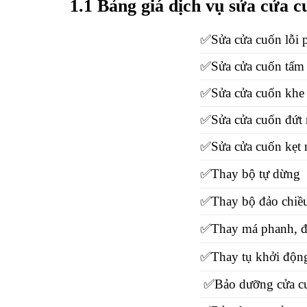
1.1 Bảng giá dịch vụ sửa cửa c
✅Sửa cửa cuốn lỗi 
✅Sửa cửa cuốn tấm l
✅Sửa cửa cuốn khe 
✅Sửa cửa cuốn đứt 
✅Sửa cửa cuốn kẹt 
✅Thay bộ tự dừng
✅Thay bộ đảo chiề
✅Thay má phanh, đ
✅Thay tụ khởi độn
✅Bảo dưỡng cửa cu