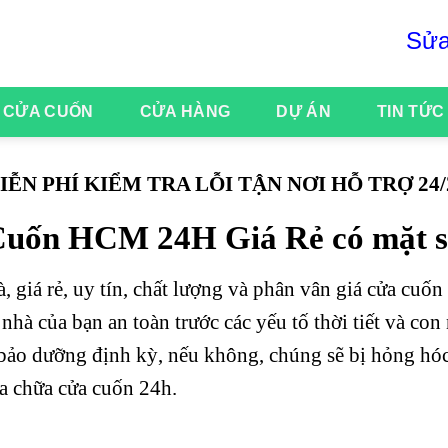
Sửa Cửa 
 CỬA CUỐN
CỬA HÀNG
DỰ ÁN
TIN TỨC
IỄN PHÍ KIỂM TRA LỖI TẬN NƠI HỖ TRỢ 24/
uốn HCM 24H Giá Rẻ có mặt s
, giá rẻ, uy tín, chất lượng và phân vân giá cửa cuốn
ôi nhà của bạn an toàn trước các yếu tố thời tiết và co
bảo dưỡng định kỳ, nếu không, chúng sẽ bị hỏng hóc. 
a chữa cửa cuốn 24h.