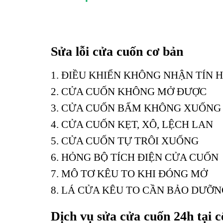
Sửa lỗi cửa cuốn cơ bản
1. ĐIỀU KHIỂN KHÔNG NHẬN TÍN 
2. CỬA CUỐN KHÔNG MỞ ĐƯỢC
3. CỬA CUỐN BẤM KHÔNG XUỐNG
4. CỬA CUỐN KẸT, XÔ, LỆCH LAN
5. CỬA CUỐN TỰ TRÔI XUỐNG
6. HỎNG BỘ TÍCH ĐIỆN CỬA CUỐN
7. MÔ TƠ KÊU TO KHI ĐÓNG MỞ
8. LÁ CỬA KÊU TO CẦN BẢO DƯỠ
Dịch vụ sửa cửa cuốn 24h tại 