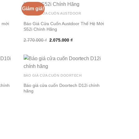
Giảm giá!
BÁO GIÁ CỬA CUỐN AUSTDOOR
ệ mới
Báo Giá Cửa Cuốn Austdoor Thế Hệ Mới
S52i Chính Hãng
Giá
Giá
2.770.000
₫
2.075.000
₫
gốc
hiện
là:
tại
2.770.000 ₫.
là:
2.075.000 ₫.
BÁO GIÁ CỬA CUỐN DOORTECH
chính
Báo giá cửa cuốn Doortech D12i chính
hãng