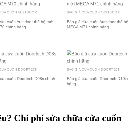
 CỬA CUỐN AUSTDOOR
BÁO GIÁ CỬA CUỐN AUSTDOOR
cửa cuốn Austdoor thế hệ mới
Báo giá cửa cuốn Austdoor thế h
0 chính hãng
MEGA M71 chính hãng
 CỬA CUỐN DOORTECH
BÁO GIÁ CỬA CUỐN DOORTECH
cửa cuốn Doortech D08s chính
Báo giá cửa cuốn Doortech D10i 
hãng
êu? Chi phí sửa chữa cửa cuốn