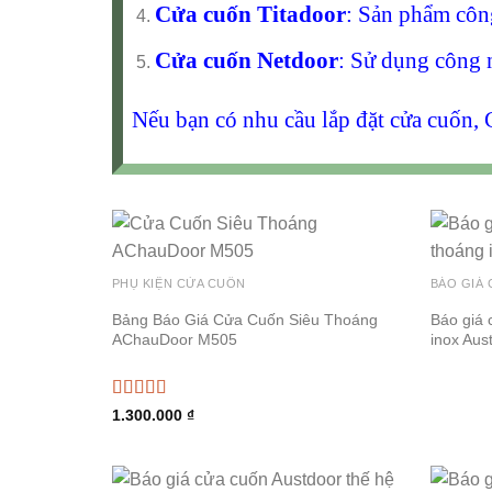
Cửa cuốn Titadoor
: Sản phẩm công
Cửa cuốn Netdoor
: Sử dụng công 
Nếu bạn có nhu cầu lắp đặt cửa cuốn, 
PHỤ KIỆN CỬA CUỐN
BÁO GIÁ
Bảng Báo Giá Cửa Cuốn Siêu Thoáng
Báo giá 
AChauDoor M505
inox Aust
Được xếp
1.300.000
₫
hạng
5.00
5
sao