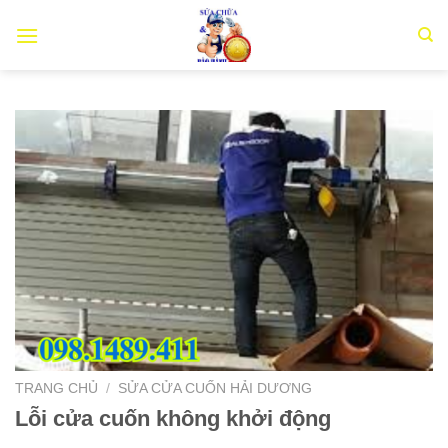
Chuyển
đến
nội
dung
TRANG CHỦ
/
SỬA CỬA CUỐN HẢI DƯƠNG
Lỗi cửa cuốn không khởi động