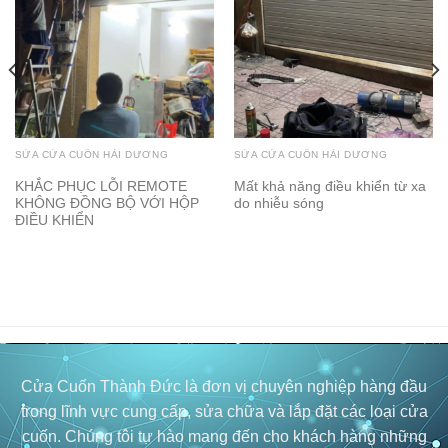
SỬA CỬA CUỐN HẢI DƯƠNG
SỬA CỬA CUỐN HẢI DƯƠNG
KHẮC PHỤC LỖI REMOTE
Mất khả năng điều khiển từ xa
KHÔNG ĐỒNG BỘ VỚI HỘP
do nhiễu sóng
ĐIỀU KHIỂN
Cửa Cuốn Thành Đức là đơn vị chuyên nghiệp hàng đầu
trong lĩnh vực cung cấp, sửa chữa và lắp đặt các loại cửa
cuốn. Chúng tôi tự hào mang đến cho khách hàng những