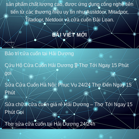
sản phẩm chất lượng cao, được ứng dụng công nghệ tiên
tiến từ các thương hiệu uy tín như Austdoor, Mitadoor,
Titadoor, Netdoor và cửa cuốn Đài Loan.
BÀI VIẾT MỚI
Bảo trì cửa cuốn tại Hải Dương
Cứu Hộ Cửa Cuốn Hải Dương 🎖️ Thợ Tới Ngay 15 Phút
gọi
Sửa Cửa Cuốn Hà Nội: Phục Vụ 24/24 Thợ Đến Ngay 15
Phút
Sửa chữa cửa cuốn giá rẻ Hải Dương – Thợ Tới Ngay 15
Phút Gọi
Thợ sửa cửa cuốn tại Hải Dương 24/24h