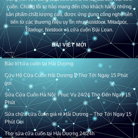
cuốn. Chúng tôi tự hào mang đến cho khách hàng những
sản phẩm chất lượng cao, được ứng dụng công nghệ tiên
tiến từ các thương hiệu uy tín như Austdoor, Mitadoor,
Titadoor, Netdoor và cửa cuốn Đài Loan.
BÀI VIẾT MỚI
Bảo trì cửa cuốn tại Hải Dương
Cứu Hộ Cửa Cuốn Hải Dương 🎖️ Thợ Tới Ngay 15 Phút
gọi
Sửa Cửa Cuốn Hà Nội: Phục Vụ 24/24 Thợ Đến Ngay 15
Phút
Sửa chữa cửa cuốn giá rẻ Hải Dương – Thợ Tới Ngay 15
Phút Gọi
Thợ sửa cửa cuốn tại Hải Dương 24/24h