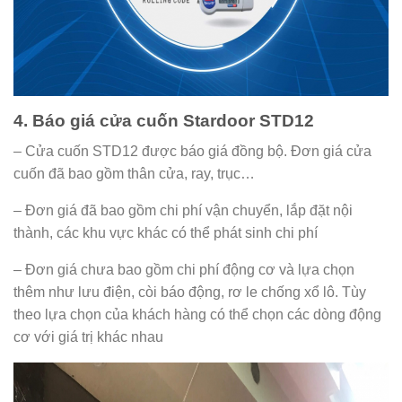
4. Báo giá cửa cuốn Stardoor STD12
– Cửa cuốn STD12 được báo giá đồng bộ. Đơn giá cửa
cuốn đã bao gồm thân cửa, ray, trục…
– Đơn giá đã bao gồm chi phí vận chuyển, lắp đặt nội
thành, các khu vực khác có thể phát sinh chi phí
– Đơn giá chưa bao gồm chi phí động cơ và lựa chọn
thêm như lưu điện, còi báo động, rơ le chống xổ lô. Tùy
theo lựa chọn của khách hàng có thể chọn các dòng động
cơ với giá trị khác nhau